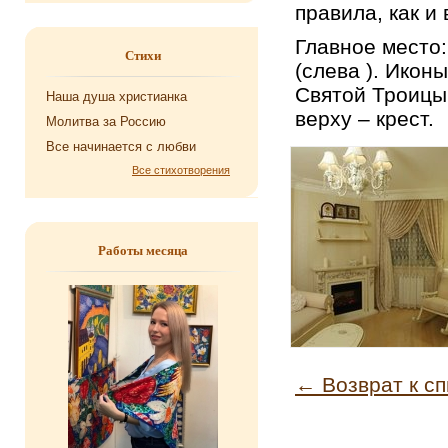
пра­ви­ла, как и 
Глав­ное место: 
Стихи
(слева ). Иконы 
Свя­той Тро­и­ц
Наша душа хри­сти­ан­ка
верху – крест.
Мо­лит­ва за Рос­сию
Все на­чи­на­ет­ся с любви
Все стихотворения
Работы месяца
← Возврат к сп