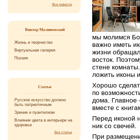
Все новости
Виктор Малиновский
мы мо­лим­ся Бог
Жизнь и творчество
важно иметь икон
Виртуальная галерея
жизни об­ра­щал­
Поэзия
во­сток. По­это­
стене ком­на­ты
ло­жить иконы и
Хо­ро­шо сде­лат
Статьи
по воз­мож­но­с
дома. Глав­ное 
Русское искусство должно
быть патриотичным
вме­сте с кни­га­м
Зрение и пуантилизм
Перед ико­ной н
Влияние цвета в интерьере на
ник со све­чей.
здоровье
Все статьи
При раз­ме­ще­ни