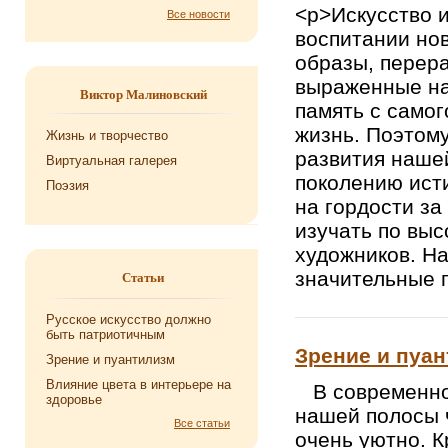
<p>Искусство 
Все новости
воспитании нов
образы, перер
выраженные на
Виктор Малиновский
память с самог
жизнь. Поэтому
Жизнь и творчество
развития наше
Виртуальная галерея
поколению ист
Поэзия
на гордости за
изучать по вы
художников. Н
значительные 
Статьи
Русское искусство должно
быть патриотичным
Зрение и пуа
Зрение и пуантилизм
Влияние цвета в интерьере на
В современном
здоровье
нашей полосы ч
Все статьи
очень уютно. К