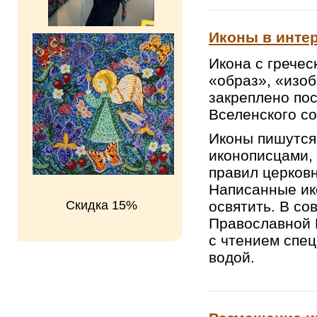
Иконы в инте
Икона с гречес
«образ», «изо
закреплено по
Вселенского со
Иконы пишутся
иконописцами,
правил церковн
Написанные ик
освятить. В со
Скидка 15%
Православной 
с чтением спе
водой.