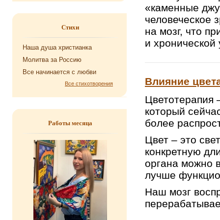
«каменные джу
человеческое з
Стихи
на мозг, что п
и хронической 
Наша душа хри­сти­ан­ка
Мо­лит­ва за Рос­сию
Все на­чи­на­ет­ся с любви
Влияние цвета
Все стихотворения
Цветотерапия –
который сейчас
более распрос
Работы месяца
Цвет – это св
конкретную дли
органа можно в
лучше функцио
Наш мозг воспр
перерабатывает