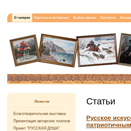
О галерее
Картины в интерьере
Выбор картин
Портреты
Иконы
Статьи
Новости
Благотворительная выставка
Русское иску
Презентация авторских платков
патриотичны
Проект "РУССКАЯ ДУША"