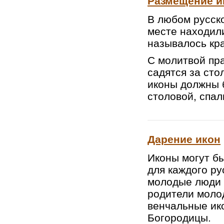
Размещение и
В любом русск
месте находили
называлось кр
С молитвой пр
садятся за сто
иконы должны б
столовой, спал
Дарение икон
Иконы могут б
для каждого ру
молодые люди 
родители моло
венчальные ик
Богородицы.