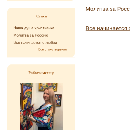
Молитва за Рос
Стихи
Все начинается 
Наша душа хри­сти­ан­ка
Мо­лит­ва за Рос­сию
Все на­чи­на­ет­ся с любви
Все стихотворения
Работы месяца