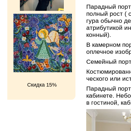
Па­рад­ный порт­р
пол­ный рост ( с
гу­ра обыч­но де
ат­ри­бу­ти­кой ин
кон­ный).
В ка­мер­ном пор
оплеч­ное изоб­
Се­мей­ный порт
Ко­стю­ми­ро­ван
че­ско­го или ис­т
Скидка 15%
Па­рад­ный порт­
ка­би­не­те. Неб
в го­сти­ной, ка­