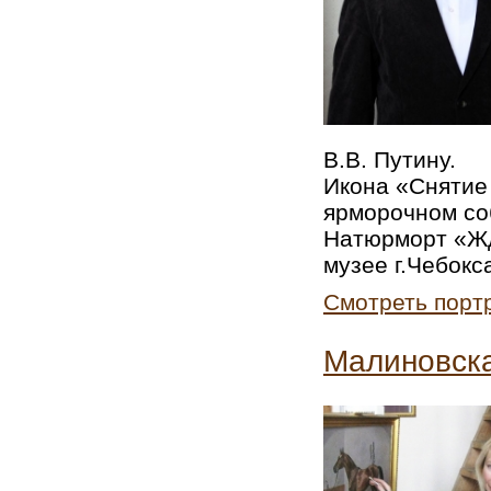
В.В. Пу­ти­ну.
Икона «Сня­тие 
яр­мо­роч­ном со­
На­тюр­морт «Жде
музее г.Че­бок­с
Смотреть порт
Малиновска