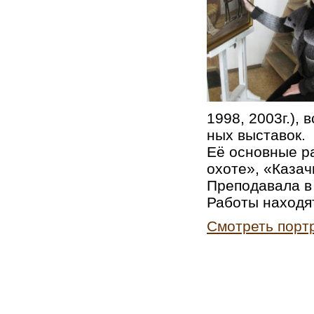
1998, 2003г.), в
ных вы­ста­вок.
Её ос­нов­ные ра
охоте», «Ка­за­
Пре­по­да­ва­ла 
Ра­бо­ты на­хо­дя
Смотреть порт