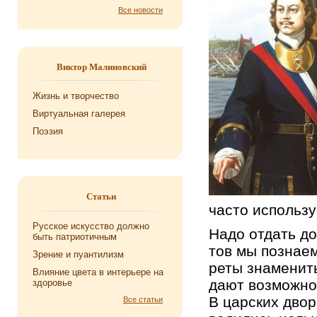
Все новости
Виктор Малиновский
Жизнь и творчество
Виртуальная галерея
Поэзия
Статьи
часто ис­поль­зу­
Русское искусство должно
Надо от­дать до
быть патриотичным
тов мы по­зна­ем
Зрение и пуантилизм
ре­ты зна­ме­ни­т
Влияние цвета в интерьере на
дают воз­мож­но
здоровье
В цар­ских двор
Все статьи