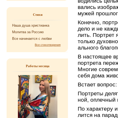
во­ди­лись целы
ва­лись изоб­ра­
мужей про­шло­го
Стихи
Ко­неч­но, порт­р
Наша душа хри­сти­ан­ка
дело и не каж­д
Мо­лит­ва за Рос­сию
лить. Порт­рет яв
Все на­чи­на­ет­ся с любви
толь­ко ду­хов­но
Все стихотворения
аль­но­го бла­го­п
В на­сто­я­щее 
порт­ре­та пе­ре­
Работы месяца
Мно­гие со­вре­м
себя дома жи­во
Вста­ет во­прос:
Порт­ре­ты де­лят
ной, оплеч­ный 
По ха­рак­те­ру 
лит­ся на па­рад