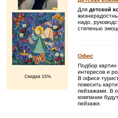
Для
детской к
жизнерадостны
надо, руководс
степенью эмоц
Офис
Подбор картин
интересов и ро
Скидка 15%
В офисе турис
повесить карти
пейзажами. В 
компании будут
пейзажи.