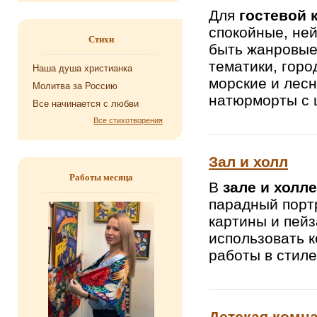
Для
гостевой 
спокойные, не
Стихи
быть жанровые
тематики, горо
Наша душа хри­сти­ан­ка
морские и лесн
Мо­лит­ва за Рос­сию
натюрморты с 
Все на­чи­на­ет­ся с любви
Все стихотворения
Зал и холл
Работы месяца
В
зале и холле
парадный порт
картины и пей
использовать 
работы в стиле
Детская комн