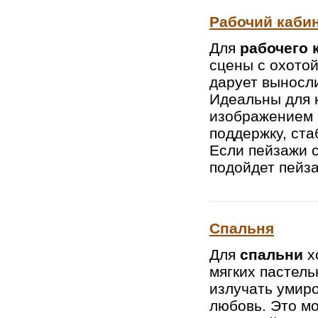
Рабочий каби
Для
рабочего 
сцены с охото
дарует выносли
Идеальны для 
изображением 
поддержку, ста
Если пейзажи с
подойдет пейза
Спальня
Для
спальни
х
мягких пастел
излучать умиро
любовь. Это мо