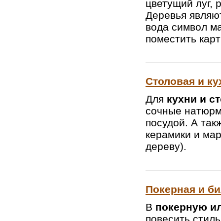
цветущий луг, 
Деревья являю
вода символ ма
поместить карт
Столовая и ку
Для
кухни и с
сочные натюрм
посудой. А так
керамики и мар
дереву).
Покерная и б
В
покерную и
повесить стил