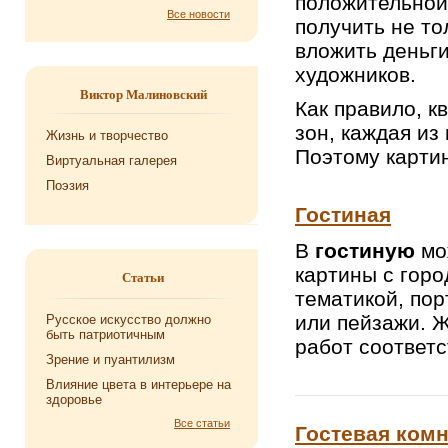
положительной 
Все новости
получить не то
вложить деньг
художников.
Виктор Малиновский
Как правило, к
зон, каждая из
Жизнь и творчество
Поэтому карти
Виртуальная галерея
Поэзия
Гостиная
В
гостиную
мо
картины с горо
Статьи
тематикой, по
или пейзажи. Ж
Русское искусство должно
быть патриотичным
работ соответс
Зрение и пуантилизм
Влияние цвета в интерьере на
здоровье
Все статьи
Гостевая комн