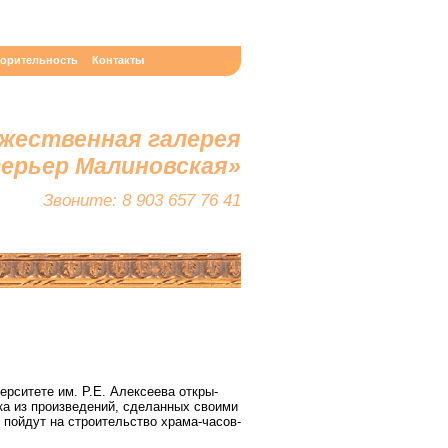
ворительность
Контакты
жественная галерея
терьер Малиновская»
Звоните: 8 903 657 76 41
ер­си­те­те им. Р.Е. Алек­се­е­ва от­кры­
ка из про­из­ве­де­ний, сде­лан­ных сво­и­ми
и пой­дут на стро­и­тель­ство хра­ма-ча­сов­