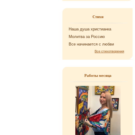
Стихи
Наша душа хри­сти­ан­ка
Мо­лит­ва за Рос­сию
Все на­чи­на­ет­ся с любви
Все стихотворения
Работы месяца