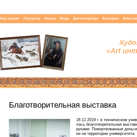
бор картин
Портреты
Иконы
Мода
Для интерьера
Выставки
Благот
Худо
«Art ин
Благотворительная выставка
18.12.2019 г. в тех­ни­че­ском уни­в
лась бла­го­тво­ри­тель­ная вы­став­
ру­ка­ми. По­жерт­во­ван­ные день­г
ни на тер­ри­то­рии уни­вер­си­те­та.