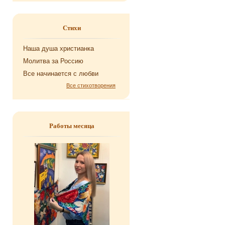
Стихи
Наша душа хри­сти­ан­ка
Мо­лит­ва за Рос­сию
Все на­чи­на­ет­ся с любви
Все стихотворения
Работы месяца