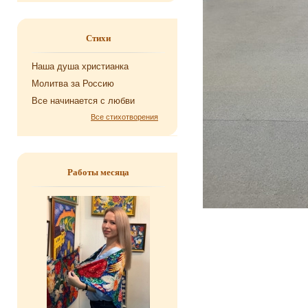
Стихи
Наша душа хри­сти­ан­ка
Мо­лит­ва за Рос­сию
Все на­чи­на­ет­ся с любви
Все стихотворения
Работы месяца