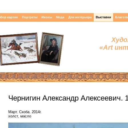
бор картин
Портреты
Иконы
Мода
Для интерьера
Выставки
Благот
Худо
«Art ин
Чернигин Александр Алексеевич. 19
Март. Скоба. 2014г.
холст, масло