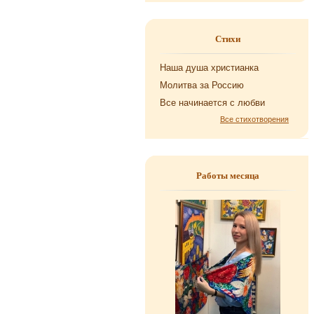
Стихи
Наша душа хри­сти­ан­ка
Мо­лит­ва за Рос­сию
Все на­чи­на­ет­ся с любви
Все стихотворения
Работы месяца