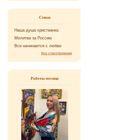
Стихи
Наша душа хри­сти­ан­ка
Мо­лит­ва за Рос­сию
Все на­чи­на­ет­ся с любви
Все стихотворения
Работы месяца