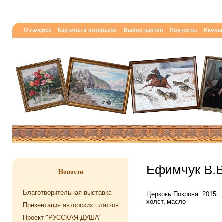
О галерее
Картины в интерьере
Выбор картин
Портреты
Иконы
Ефимчук В.В
Новости
Благотворительная выставка
Церковь Покрова. 2015г.
холст, масло
Презентация авторских платков
Проект "РУССКАЯ ДУША"