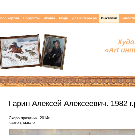
бор картин
Портреты
Иконы
Мода
Для интерьера
Выставки
Благот
Худо
«Art ин
Гарин Алексей Алексеевич. 1982 г.
Скоро праздник. 2014г.
картон, масло