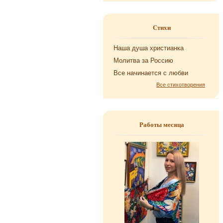
Стихи
Наша душа хри­сти­ан­ка
Мо­лит­ва за Рос­сию
Все на­чи­на­ет­ся с любви
Все стихотворения
Работы месяца