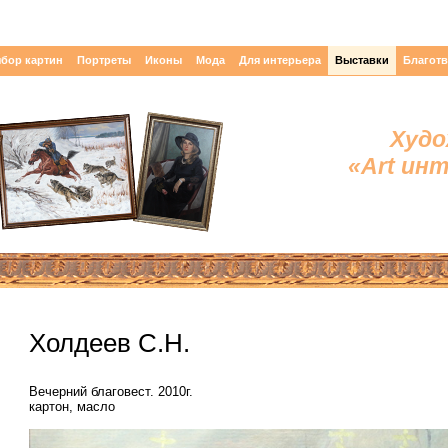
бор картин
Портреты
Иконы
Мода
Для интерьера
Выставки
Благот
Худо
«Art ин
Холдеев С.Н.
Вечерний благовест. 2010г.
картон, масло