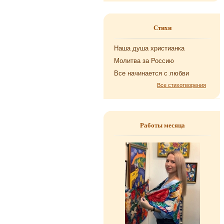
Стихи
Наша душа хри­сти­ан­ка
Мо­лит­ва за Рос­сию
Все на­чи­на­ет­ся с любви
Все стихотворения
Работы месяца