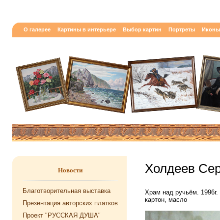
О галерее
Картины в интерьере
Выбор картин
Портреты
Иконы
Холдеев Серг
Новости
Благотворительная выставка
Храм над ручьём. 1996г.
картон, масло
Презентация авторских платков
Проект "РУССКАЯ ДУША"