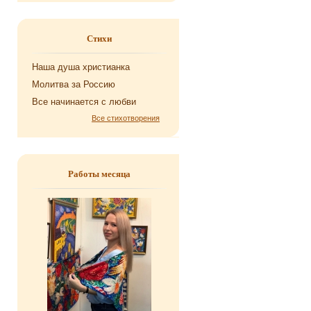
Стихи
Наша душа хри­сти­ан­ка
Мо­лит­ва за Рос­сию
Все на­чи­на­ет­ся с любви
Все стихотворения
Работы месяца