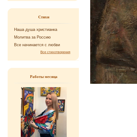
Стихи
Наша душа хри­сти­ан­ка
Мо­лит­ва за Рос­сию
Все на­чи­на­ет­ся с любви
Все стихотворения
Работы месяца