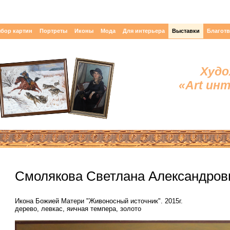
бор картин
Портреты
Иконы
Мода
Для интерьера
Выставки
Благот
Худо
«Art ин
Смолякова Светлана Александровна
Икона Божией Матери "Живоносный источник". 2015г.
дерево, левкас, яичная темпера, золото