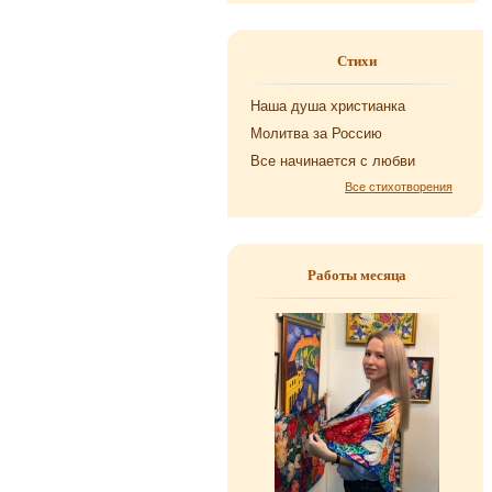
Стихи
Наша душа хри­сти­ан­ка
Мо­лит­ва за Рос­сию
Все на­чи­на­ет­ся с любви
Все стихотворения
Работы месяца