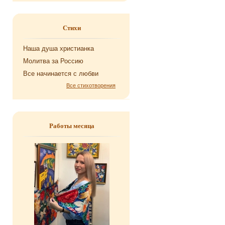
Стихи
Наша душа хри­сти­ан­ка
Мо­лит­ва за Рос­сию
Все на­чи­на­ет­ся с любви
Все стихотворения
Работы месяца