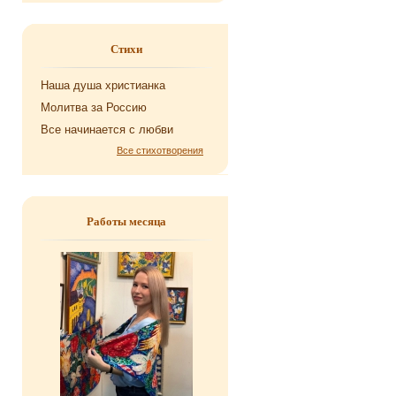
Стихи
Наша душа хри­сти­ан­ка
Мо­лит­ва за Рос­сию
Все на­чи­на­ет­ся с любви
Все стихотворения
Работы месяца