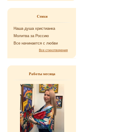
Стихи
Наша душа хри­сти­ан­ка
Мо­лит­ва за Рос­сию
Все на­чи­на­ет­ся с любви
Все стихотворения
Работы месяца