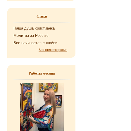
Стихи
Наша душа хри­сти­ан­ка
Мо­лит­ва за Рос­сию
Все на­чи­на­ет­ся с любви
Все стихотворения
Работы месяца