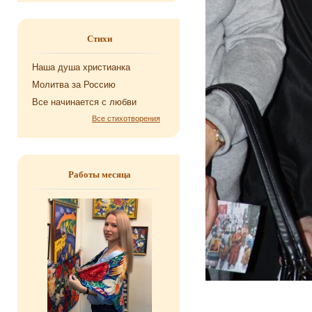
Стихи
Наша душа хри­сти­ан­ка
Мо­лит­ва за Рос­сию
Все на­чи­на­ет­ся с любви
Все стихотворения
Работы месяца