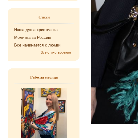
Стихи
Наша душа хри­сти­ан­ка
Мо­лит­ва за Рос­сию
Все на­чи­на­ет­ся с любви
Все стихотворения
Работы месяца