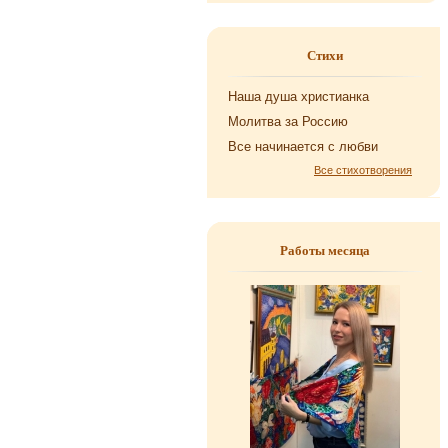
Стихи
Наша душа хри­сти­ан­ка
Мо­лит­ва за Рос­сию
Все на­чи­на­ет­ся с любви
Все стихотворения
Работы месяца