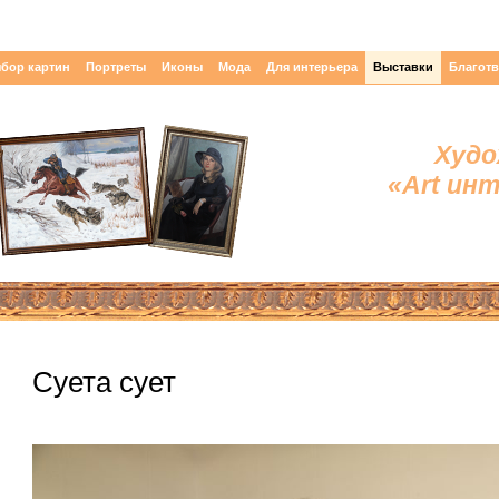
бор картин
Портреты
Иконы
Мода
Для интерьера
Выставки
Благот
Худо
«Art ин
Суета сует