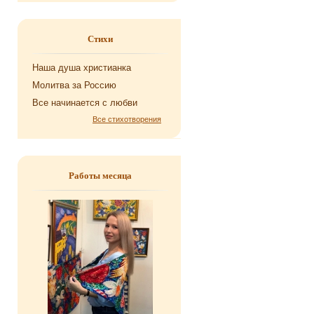
Стихи
Наша душа хри­сти­ан­ка
Мо­лит­ва за Рос­сию
Все на­чи­на­ет­ся с любви
Все стихотворения
Работы месяца