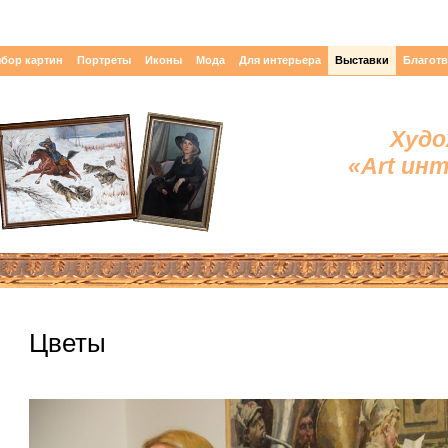
бор картин
Портреты
Иконы
Мода
Для интерьера
Выставки
Благот
Худо
«Art ин
Цветы