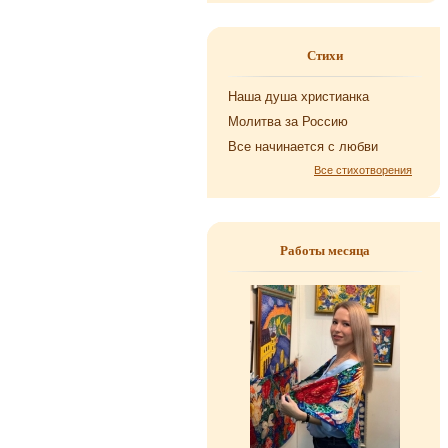
Стихи
Наша душа хри­сти­ан­ка
Мо­лит­ва за Рос­сию
Все на­чи­на­ет­ся с любви
Все стихотворения
Работы месяца