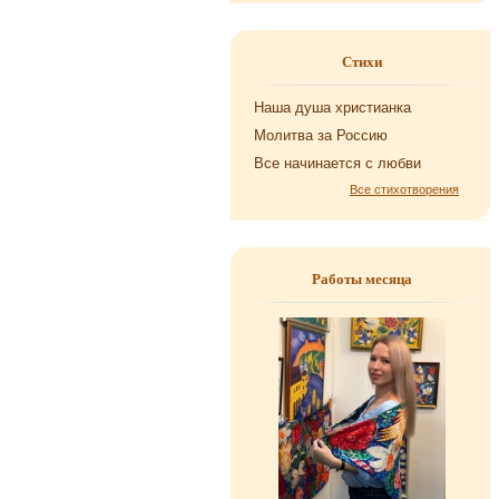
Стихи
Наша душа хри­сти­ан­ка
Мо­лит­ва за Рос­сию
Все на­чи­на­ет­ся с любви
Все стихотворения
Работы месяца