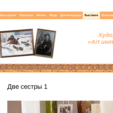
бор картин
Портреты
Иконы
Мода
Для интерьера
Выставки
Благот
Худо
«Art ин
Две сестры 1