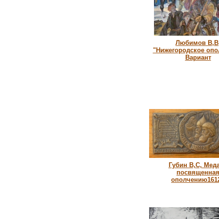
Любимов В,В
"Нижегородское опо
Вариант
Губин В,С, Мед
посвященна
ополчению1612