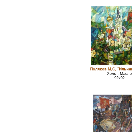
Поляков М,С, "Ильинк
Холст. Масло
92х92