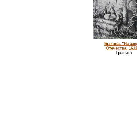
Быкова. "На защ
Отечества. 1612
Графика