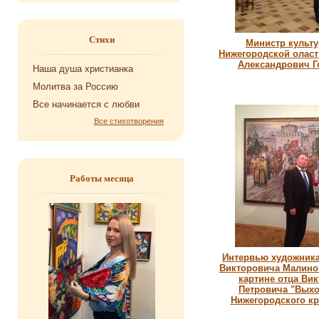
Стихи
Министр культ
Нижегородской оласт
Александрович Г
Наша душа хри­сти­ан­ка
Мо­лит­ва за Рос­сию
Все на­чи­на­ет­ся с любви
Все стихотворения
Работы месяца
Интервью художника
Викторовича Малино
картине отца Вик
Петровича "Выхо
Нижегородского к