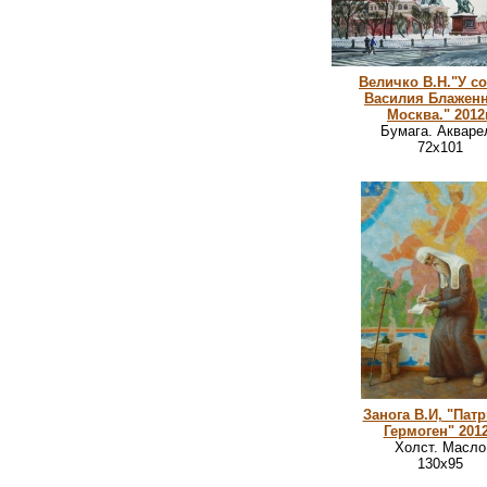
Величко В.Н."У с
Василия Блаженн
Москва." 2012г
Бумага. Акваре
72х101
Занога В.И, "Пат
Гермоген" 2012
Холст. Масло
130х95