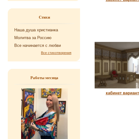
Стихи
Наша душа хри­сти­ан­ка
Мо­лит­ва за Рос­сию
Все на­чи­на­ет­ся с любви
Все стихотворения
Работы месяца
кабинет вариант