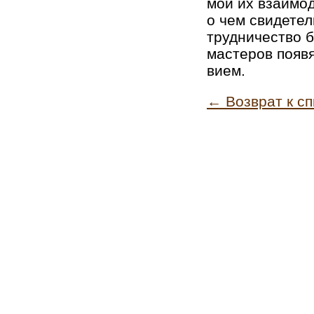
мой их вза­и­мо­
о чем сви­де­тель
труд­ни­че­ство б
ма­сте­ров по­яв
ви­ем.
← Возврат к сп