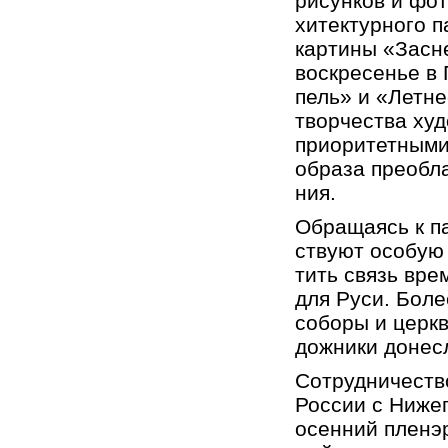
ри­сун­ков и фо­т
хи­тек­тур­но­го 
кар­ти­ны «За­сн
вос­кре­се­нье в
пель» и «Лет­нее
твор­че­ства ху­д
при­о­ри­тет­ны­
об­ра­за пре­об­л
ния.
Об­ра­ща­ясь к па
ству­ют осо­бую 
тить связь вре­м
для Руси. Более 
со­бо­ры и церк­
дож­ни­ки до­нес
Со­труд­ни­че­ств
Рос­сии с Ни­же­
осен­ний пле­нэ