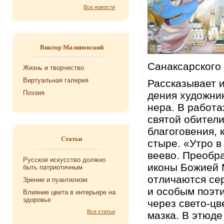
Все новости
Виктор Малиновский
Са­нак­сар­ско­го
Жизнь и творчество
Виртуальная галерея
Рас­ска­зы­ва­ет 
Поэзия
де­ния ху­дож­ни­
не­ра. В ра­бо­т
свя­той оби­те­ли
бла­го­го­ве­ния,
Статьи
сты­ре. «Утро в 
ве­е­во. Пре­об­
Русское искусство должно
иконы Бо­жи­ей М
быть патриотичным
от­ли­ча­ют­ся се
Зрение и пуантилизм
и осо­бым по­э­ти
Влияние цвета в интерьере на
здоровье
через све­то-цве
Все статьи
мазка. В этюде «