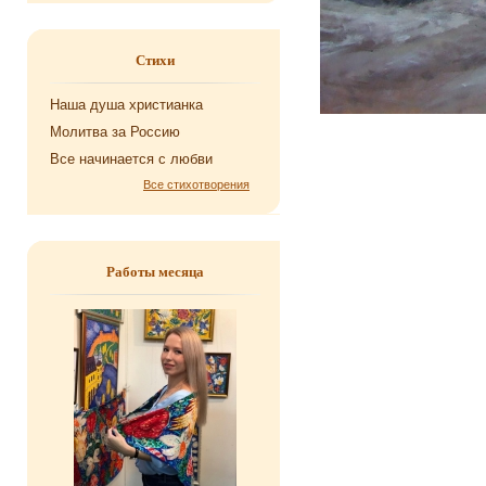
Стихи
Наша душа хри­сти­ан­ка
Мо­лит­ва за Рос­сию
Все на­чи­на­ет­ся с любви
Все стихотворения
Работы месяца