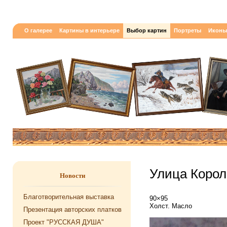
О галерее
Картины в интерьере
Выбор картин
Портреты
Иконы
Улица Корол
Новости
Благотворительная выставка
90×95
Холст. Масло
Презентация авторских платков
Проект "РУССКАЯ ДУША"