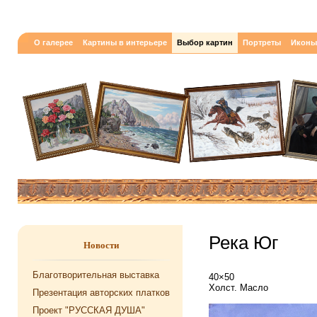
О галерее
Картины в интерьере
Выбор картин
Портреты
Иконы
Река Юг
Новости
Благотворительная выставка
40×50
Холст. Масло
Презентация авторских платков
Проект "РУССКАЯ ДУША"