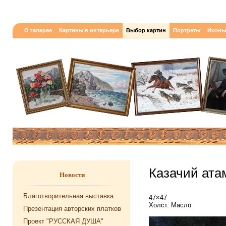
О галерее
Картины в интерьере
Выбор картин
Портреты
Иконы
Казачий ата
Новости
Благотворительная выставка
47×47
Холст. Масло
Презентация авторских платков
Проект "РУССКАЯ ДУША"