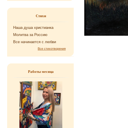
Стихи
Наша душа хри­сти­ан­ка
Мо­лит­ва за Рос­сию
Все на­чи­на­ет­ся с любви
Все стихотворения
Работы месяца