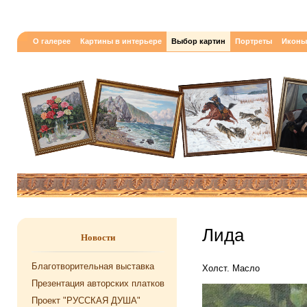
О галерее
Картины в интерьере
Выбор картин
Портреты
Иконы
Лида
Новости
Благотворительная выставка
Холст. Масло
Презентация авторских платков
Проект "РУССКАЯ ДУША"