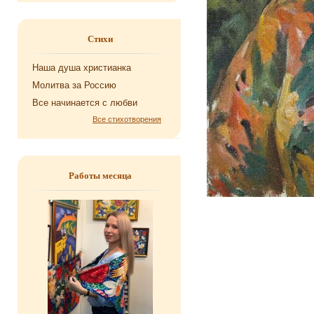
Стихи
Наша душа хри­сти­ан­ка
Мо­лит­ва за Рос­сию
Все на­чи­на­ет­ся с любви
Все стихотворения
Работы месяца