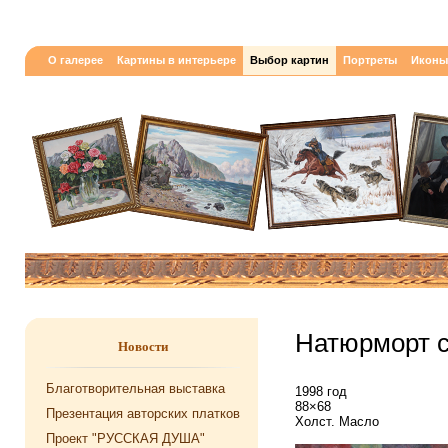
О галерее
Картины в интерьере
Выбор картин
Портреты
Иконы
Натюрморт 
Новости
Благотворительная выставка
1998 год
88×68
Презентация авторских платков
Холст. Масло
Проект "РУССКАЯ ДУША"