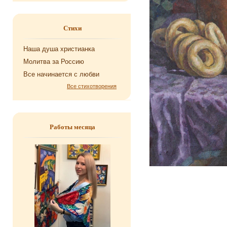
Стихи
Наша душа хри­сти­ан­ка
Мо­лит­ва за Рос­сию
Все на­чи­на­ет­ся с любви
Все стихотворения
Работы месяца