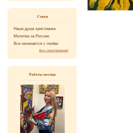
Стихи
Наша душа хри­сти­ан­ка
Мо­лит­ва за Рос­сию
Все на­чи­на­ет­ся с любви
Все стихотворения
Работы месяца