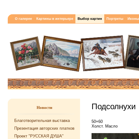
О галерее
Картины в интерьере
Выбор картин
Портреты
Иконы
Подсолнухи
Новости
Благотворительная выставка
50×60
Холст. Масло
Презентация авторских платков
Проект "РУССКАЯ ДУША"