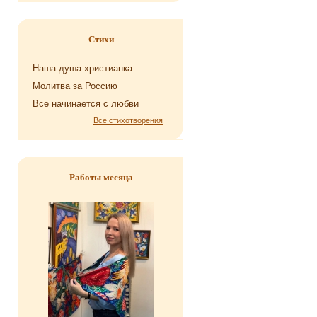
Стихи
Наша душа хри­сти­ан­ка
Мо­лит­ва за Рос­сию
Все на­чи­на­ет­ся с любви
Все стихотворения
Работы месяца