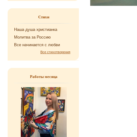
Стихи
Наша душа хри­сти­ан­ка
Мо­лит­ва за Рос­сию
Все на­чи­на­ет­ся с любви
Все стихотворения
Работы месяца