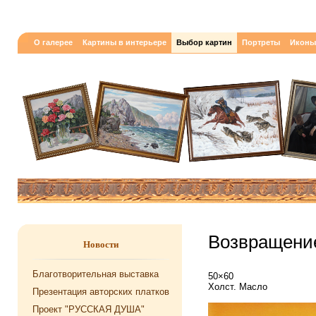
О галерее
Картины в интерьере
Выбор картин
Портреты
Иконы
Возвращение
Новости
Благотворительная выставка
50×60
Холст. Масло
Презентация авторских платков
Проект "РУССКАЯ ДУША"