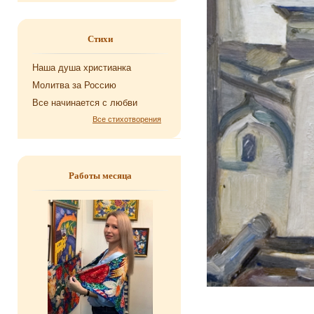
Стихи
Наша душа хри­сти­ан­ка
Мо­лит­ва за Рос­сию
Все на­чи­на­ет­ся с любви
Все стихотворения
Работы месяца