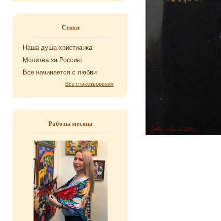
Стихи
Наша душа хри­сти­ан­ка
Мо­лит­ва за Рос­сию
Все на­чи­на­ет­ся с любви
Все стихотворения
Работы месяца