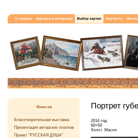
О галерее
Картины в интерьере
Выбор картин
Портреты
Иконы
Портрет губ
Новости
Благотворительная выставка
2014 год
60×50
Презентация авторских платков
Холст. Масло
Проект "РУССКАЯ ДУША"