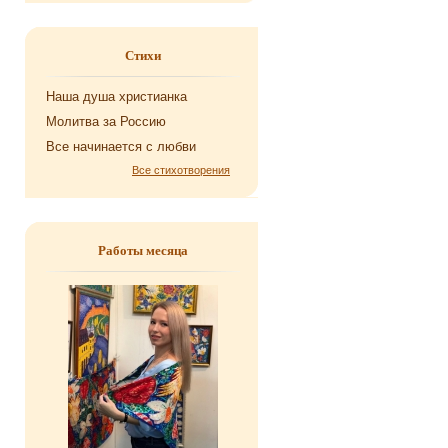
Стихи
Наша душа хри­сти­ан­ка
Мо­лит­ва за Рос­сию
Все на­чи­на­ет­ся с любви
Все стихотворения
Работы месяца