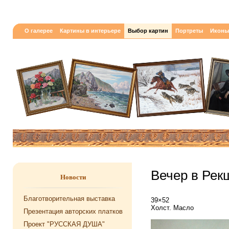
О галерее
Картины в интерьере
Выбор картин
Портреты
Иконы
Вечер в Рек
Новости
Благотворительная выставка
39×52
Холст. Масло
Презентация авторских платков
Проект "РУССКАЯ ДУША"