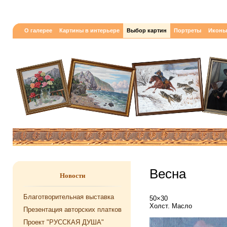
О галерее
Картины в интерьере
Выбор картин
Портреты
Иконы
Весна
Новости
Благотворительная выставка
50×30
Холст. Масло
Презентация авторских платков
Проект "РУССКАЯ ДУША"