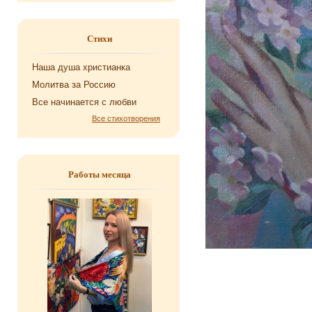
Стихи
Наша душа хри­сти­ан­ка
Мо­лит­ва за Рос­сию
Все на­чи­на­ет­ся с любви
Все стихотворения
Работы месяца