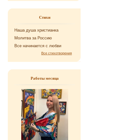
Стихи
Наша душа хри­сти­ан­ка
Мо­лит­ва за Рос­сию
Все на­чи­на­ет­ся с любви
Все стихотворения
Работы месяца