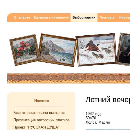
О галерее
Картины в интерьере
Выбор картин
Портреты
Иконы
Летний вече
Новости
Благотворительная выставка
1982 год
50×70
Презентация авторских платков
Холст. Масло
Проект "РУССКАЯ ДУША"