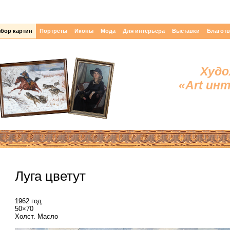
бор картин
Портреты
Иконы
Мода
Для интерьера
Выставки
Благот
Худо
«Art ин
Луга цветут
1962 год
50×70
Холст. Масло