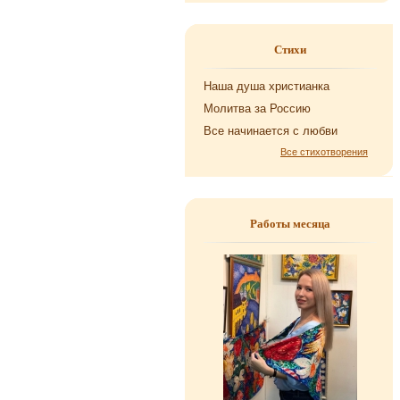
Стихи
Наша душа хри­сти­ан­ка
Мо­лит­ва за Рос­сию
Все на­чи­на­ет­ся с любви
Все стихотворения
Работы месяца