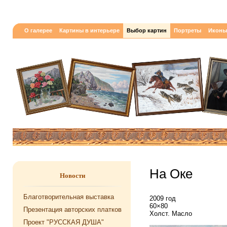
О галерее
Картины в интерьере
Выбор картин
Портреты
Иконы
На Оке
Новости
Благотворительная выставка
2009 год
60×80
Презентация авторских платков
Холст. Масло
Проект "РУССКАЯ ДУША"