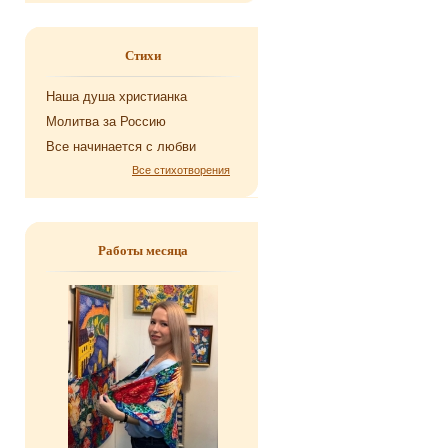
Стихи
Наша душа хри­сти­ан­ка
Мо­лит­ва за Рос­сию
Все на­чи­на­ет­ся с любви
Все стихотворения
Работы месяца