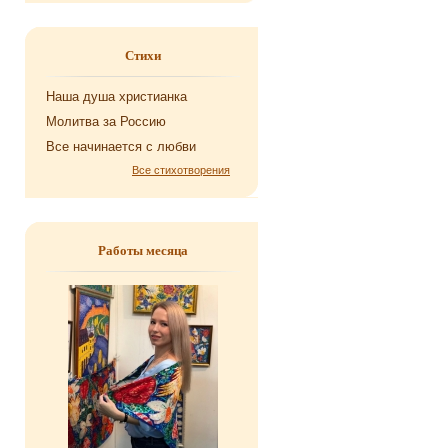
Стихи
Наша душа хри­сти­ан­ка
Мо­лит­ва за Рос­сию
Все на­чи­на­ет­ся с любви
Все стихотворения
Работы месяца