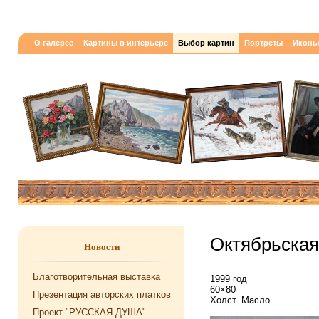
О галерее
Картины в интерьере
Выбор картин
Портреты
Иконы
Октябрьская
Новости
Благотворительная выставка
1999 год
60×80
Презентация авторских платков
Холст. Масло
Проект "РУССКАЯ ДУША"