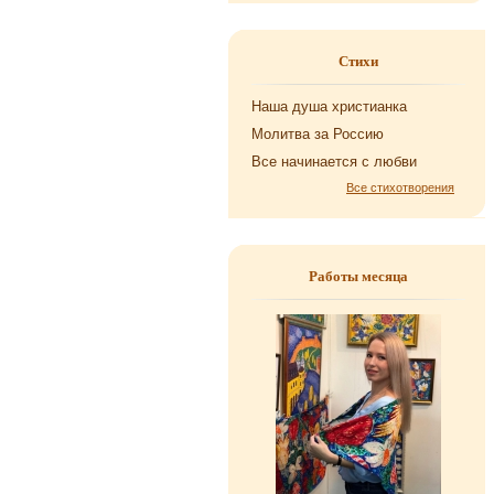
Стихи
Наша душа хри­сти­ан­ка
Мо­лит­ва за Рос­сию
Все на­чи­на­ет­ся с любви
Все стихотворения
Работы месяца