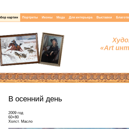
бор картин
Портреты
Иконы
Мода
Для интерьера
Выставки
Благот
Худо
«Art ин
В осенний день
2009 год
60×80
Холст. Масло