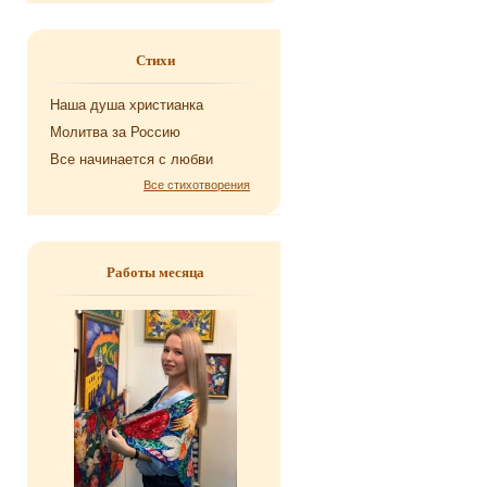
Стихи
Наша душа хри­сти­ан­ка
Мо­лит­ва за Рос­сию
Все на­чи­на­ет­ся с любви
Все стихотворения
Работы месяца