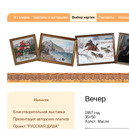
О галерее
Картины в интерьере
Выбор картин
Портреты
Иконы
Вечер
Новости
Благотворительная выставка
1957 год
35×50
Презентация авторских платков
Холст. Масло
Проект "РУССКАЯ ДУША"