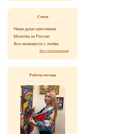
Стихи
Наша душа хри­сти­ан­ка
Мо­лит­ва за Рос­сию
Все на­чи­на­ет­ся с любви
Все стихотворения
Работы месяца