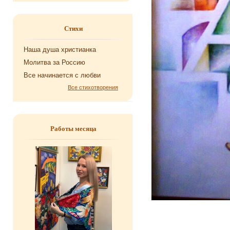
Стихи
Наша душа хри­сти­ан­ка
Мо­лит­ва за Рос­сию
Все на­чи­на­ет­ся с любви
Все стихотворения
Работы месяца