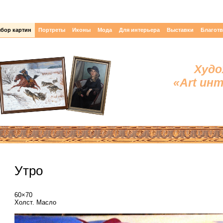
бор картин
Портреты
Иконы
Мода
Для интерьера
Выставки
Благот
Худо
«Art ин
Утро
60×70
Холст. Масло