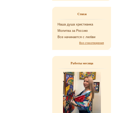
Стихи
Наша душа хри­сти­ан­ка
Мо­лит­ва за Рос­сию
Все на­чи­на­ет­ся с любви
Все стихотворения
Работы месяца