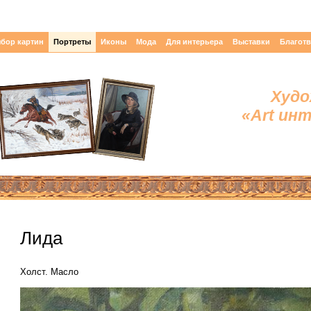
бор картин
Портреты
Иконы
Мода
Для интерьера
Выставки
Благот
Худо
«Art ин
Лида
Холст. Масло