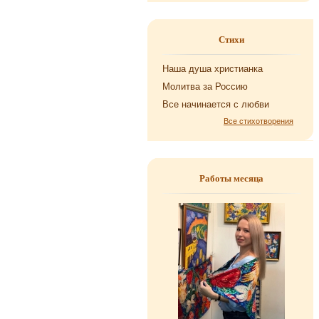
Стихи
Наша душа хри­сти­ан­ка
Мо­лит­ва за Рос­сию
Все на­чи­на­ет­ся с любви
Все стихотворения
Работы месяца